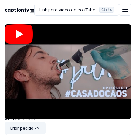
captionfy
Link para vídeo do YouTube...
Ctrl
K
Embedar
Copiar link
Compartilhar no WhatsApp
Compartilhar no Twitter
Compartilhar no Reddit
#CasaDoCaos | Episódio 1 | #CasaDoCais
#CasaDoCais
Criar pedido